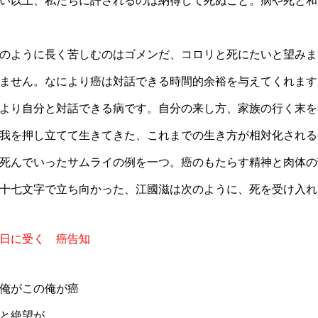
い以上、私たちに許されるのは納得して死ぬこと。病や死と和
のように長く苦しむのはゴメンだ、コロリと死にたいと望みま
ません。なにより癌は対話できる時間的余裕を与えてくれます
より自分と対話できる病です。自分の来し方、家族の行く末を
我を押し立てて生きてきた、これまでの生き方が相対化される
死んでいったサムライの例を一つ。癌のもたらす精神と肉体の
十七文字で立ち向かった、江國滋は次のように、死を受け入れ
日に受く 癌告知
俺がこの俺が癌
と絶望が