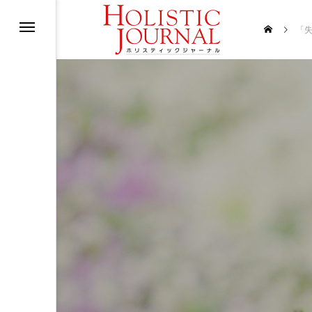
士
「失
ジャーナルとは
 明治大学死生学・基層文化研究所代表
クロナビゲーター Synchroplus 代表
ヒン 酵素栄養学修士