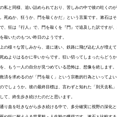
の私と同様、追い詰められており、苦しみの中で彼の吐くのが
。死ぬか、狂うか、門を敲くかだ」という言葉です。漱石はそ
で、狂は『行人』で、門を敲くを『門』で追及した訳ですが、
を敲いたのもつい昨日のようです。
上の様々な苦しみから、道に迷い、鉄路に飛び込む人が増えて
死ぬよりはるかに辛いからです。狂い切ってしまったらどうか
を、もう一人の自分が見つめている恐怖は、想像を絶します。
救済を求めるのが「門を敲く」という宗教的行為といってよい
のでしょうか。彼の最終目標は、言わずと知れた「則天去私」
して、終生歩き続けたのだと思います。
通り血を吐きながら歩き続ける中で、多分確実に視野の深化と
死や狂に耐えうる世界観・人生観の獲得です。漱石と比較する